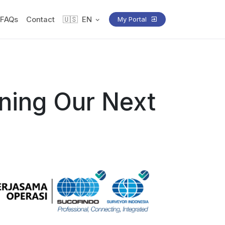
FAQs
Contact
🇺🇸
EN
My Portal
ning Our Next