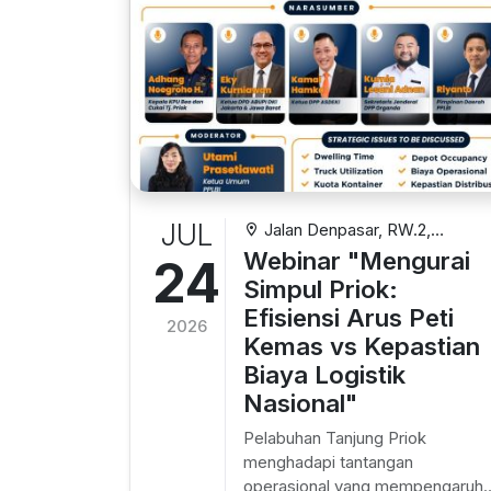
JUL
Jalan Denpasar, RW.2,
Cilincing, North Jakarta City,
Webinar "Mengurai
24
Jakarta, Indonesia
Simpul Priok:
Efisiensi Arus Peti
2026
Kemas vs Kepastian
Biaya Logistik
Nasional"
Pelabuhan Tanjung Priok
menghadapi tantangan
operasional yang mempengaruhi