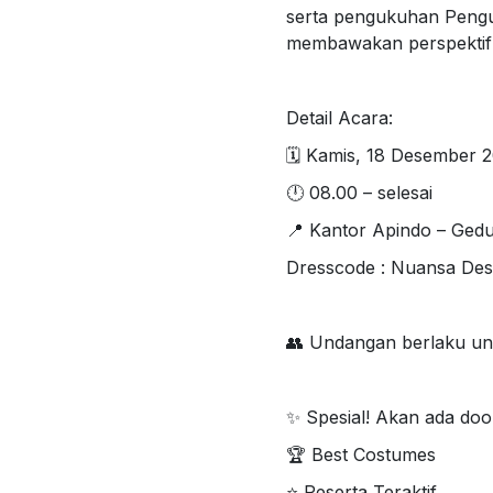
serta pengukuhan Pengu
membawakan perspektif t
Detail Acara:
🗓 Kamis, 18 Desember 
🕛 08.00 – selesai
📍 Kantor Apindo – Gedun
Dresscode : Nuansa Des
👥 Undangan berlaku un
✨ Spesial! Akan ada doo
🏆 Best Costumes
⭐ Peserta Teraktif