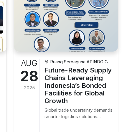
AUG
Ruang Serbaguna APINDO Gd.
Permata Kuningan Lt. 10 Jl.
Future-Ready Supply
28
Kuningan Mulia Kav. 9C, Setiabudi,
Chains Leveraging
Jakarta Selatan
Indonesia’s Bonded
2025
Facilities for Global
Growth
Global trade uncertainty demands
smarter logistics solutions...