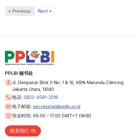
« Previous
Next »
PPLBI 秘书处
Jl. Denpasar Blok II No. 1 & 16, KBN Marunda Cilincing
Jakarta Utara, 14140
电话:
0822-4581-3218
电子邮箱:
secretariat@pplbi.or.id
营业时间:
09.00 – 17.00 GMT+7 (WIB)
联系我们