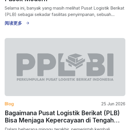
Selama ini, banyak yang masih melihat Pusat Logistik Berikat
(PLB) sebagai sekadar fasilitas penyimpanan, sebuah...
阅读更多
Blog
25 Jun 2026
Bagaimana Pusat Logistik Berikat (PLB)
Bisa Menjaga Kepercayaan di Tengah
Perubahan Regulasi Impor
Dalam beberapa minggu terakhir, pemerintah kembali