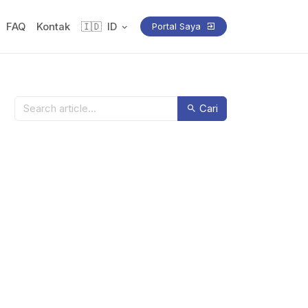
FAQ
Kontak
🇮🇩
ID
Portal Saya
Cari