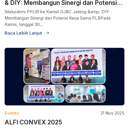
& DIY: Membangun Sinergi dan Potensi
Kerja Sama PLB
Silaturahmi PPLBI ke Kanwil DJBC Jateng &amp; DIY:
Membangun Sinergi dan Potensi Kerja Sama PLBPada
Kamis, tanggal 30...
Baca Lebih Lanjut
Events
21 Nov 2025
ALFI CONVEX 2025