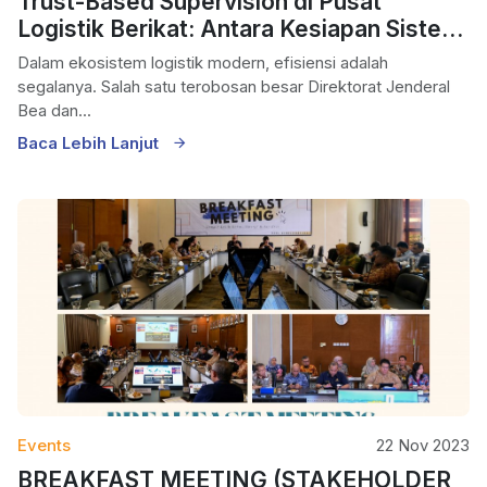
Trust-Based Supervision di Pusat
Logistik Berikat: Antara Kesiapan Sistem
dan Keterpaksaan Transformasi
Dalam ekosistem logistik modern, efisiensi adalah
segalanya. Salah satu terobosan besar Direktorat Jenderal
Bea dan...
Baca Lebih Lanjut
Events
22 Nov 2023
BREAKFAST MEETING (STAKEHOLDER